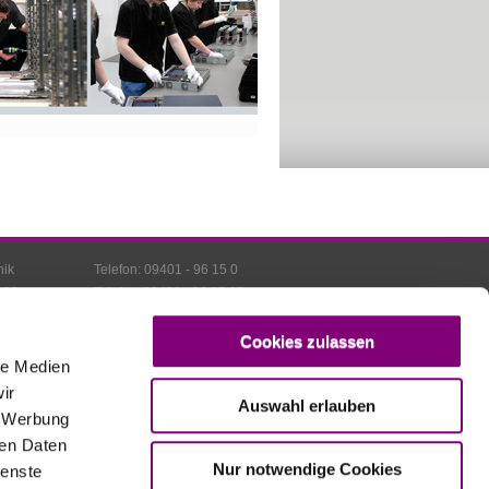
nik
Telefon: 09401 - 96 15 0
 12
Telefax: 09401 - 96 15 15
ubling
info@broll-systemtechnik.de
Cookies zulassen
le Medien
ir
Auswahl erlauben
, Werbung
ren Daten
Nur notwendige Cookies
ienste